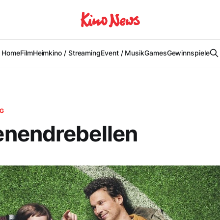
Home
Film
Heimkino / Streaming
Event / Musik
Games
Gewinnspiele
NG
nendrebellen