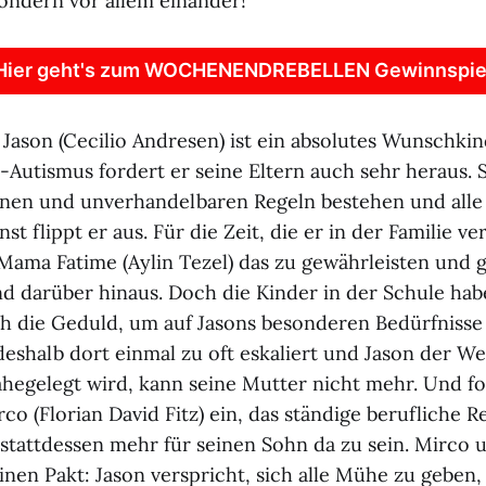
sondern vor allem einander!
Hier geht's zum WOCHENENDREBELLEN Gewinnspie
 Jason (Cecilio Andresen) ist ein absolutes Wunschki
-Autismus fordert er seine Eltern auch sehr heraus. S
inen und unverhandelbaren Regeln bestehen und alle
st flippt er aus. Für die Zeit, die er in der Familie ve
 Mama Fatime (Aylin Tezel) das zu gewährleisten und g
d darüber hinaus. Doch die Kinder in der Schule ha
h die Geduld, um auf Jasons besonderen Bedürfnisse
deshalb dort einmal zu oft eskaliert und Jason der We
hegelegt wird, kann seine Mutter nicht mehr. Und f
co (Florian David Fitz) ein, das ständige berufliche R
stattdessen mehr für seinen Sohn da zu sein. Mirco 
inen Pakt: Jason verspricht, sich alle Mühe zu geben, 