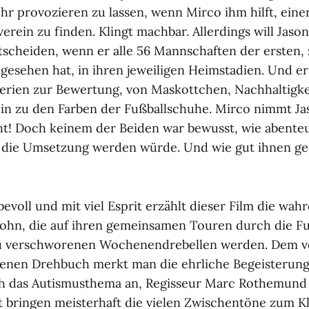
hr provozieren zu lassen, wenn Mirco ihm hilft, eine
verein zu finden. Klingt machbar. Allerdings will Jason
tscheiden, wenn er alle 56 Mannschaften der ersten,
e gesehen hat, in ihren jeweiligen Heimstadien. Und er
iterien zur Bewertung, von Maskottchen, Nachhaltigke
 hin zu den Farben der Fußballschuhe. Mirco nimmt J
eht! Doch keinem der Beiden war bewusst, wie abente
 die Umsetzung werden würde. Und wie gut ihnen ge
bevoll und mit viel Esprit erzählt dieser Film die wa
ohn, die auf ihren gemeinsamen Touren durch die Fu
u verschworenen Wochenendrebellen werden. Dem v
enen Drehbuch merkt man die ehrliche Begeisterung
uch das Autismusthema an, Regisseur Marc Rothemund
st bringen meisterhaft die vielen Zwischentöne zum K