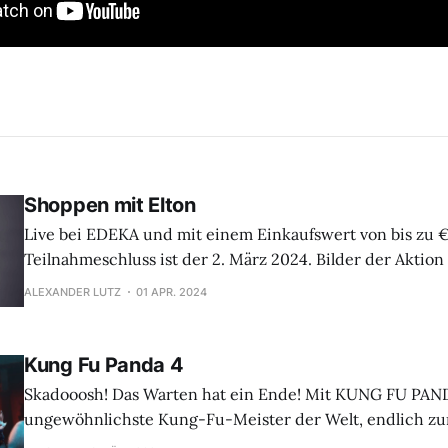
Shoppen mit Elton
Live bei EDEKA und mit einem Einkaufswert von bis zu €
Teilnahmeschluss ist der 2. März 2024. Bilder der Aktion gibt es im
Anschluss hier auf KinoNews1.de Das Edeka Gewinnspiel. Das Gewinnspiel
ALEXANDER LUTZ
01 APR. 2024
ist beendet - Wir wünschen allen Teilnehmern viel Erfolg
Auslosung! Teilnahmebedingungen
Kung Fu Panda 4
Skadooosh! Das Warten hat ein Ende! Mit KUNG FU PAND
ungewöhnlichste Kung-Fu-Meister der Welt, endlich zur
Kinoleinwand. Po als spiritueller Führer? Das kann nur eine Reihe von