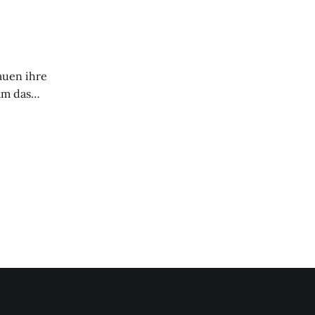
uen. Im
rtiger Schiffe
auen ihre
am das
ückzuerobern und
sten Intelligenz