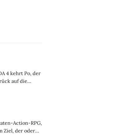
A 4 kehrt Po, der
ück auf die
ähr so viel über
raten-Action-RPG,
 Ziel, der oder
enes