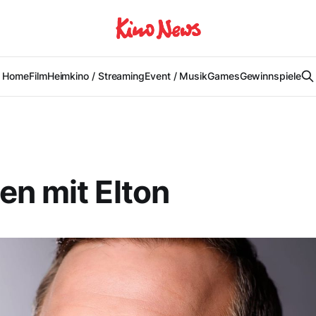
Home
Film
Heimkino / Streaming
Event / Musik
Games
Gewinnspiele
n mit Elton