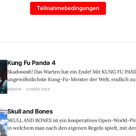
Teilnahmebedingungen
Kung Fu Panda 4
Skadooosh! Das Warten hat ein Ende! Mit KUNG FU PAND
ungewöhnlichste Kung-Fu-Meister der Welt, endlich zur
Kinoleinwand. Po als spiritueller Führer? Das kann nur eine Reihe von
KERSTIN
13 MÄRZ 2024
Problemen nach sich ziehen. Denn erstens weiß Po ungef
spirituelle Führung wie
Skull and Bones
SKULL AND BONES ist ein kooperatives Open-World-Pi
in welchem man nach den eigenen Regeln spielt, mit dem
die berüchtigtste Piratenfürst:in zu werden und ein eig